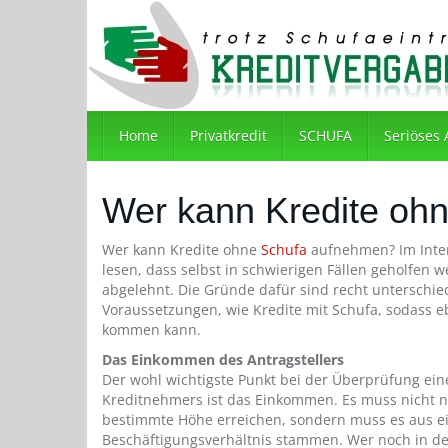
Skip
to
main
content
Home
Privatkredit
SCHUFA
Seriöses
Wer kann Kredite oh
Wer kann Kredite ohne
Schufa
aufnehmen? Im Inter
lesen, dass selbst in schwierigen Fällen geholfen 
abgelehnt. Die Gründe dafür sind recht unterschie
Voraussetzungen, wie Kredite mit Schufa, sodass e
kommen kann.
Das Einkommen des Antragstellers
Der wohl wichtigste Punkt bei der Überprüfung ei
Kreditnehmers ist das Einkommen. Es muss nicht n
bestimmte Höhe erreichen, sondern muss es aus e
Beschäftigungsverhältnis stammen. Wer noch in de