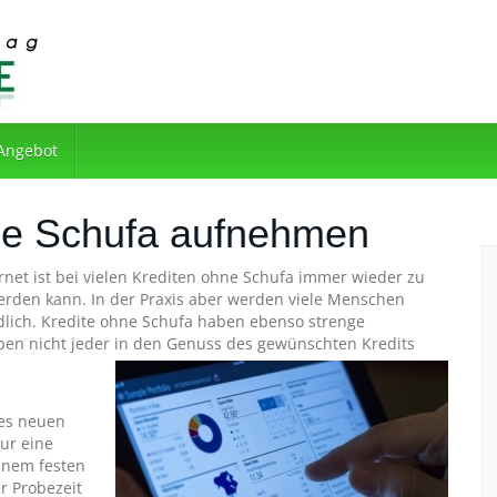
 Angebot
ne Schufa aufnehmen
net ist bei vielen Krediten ohne Schufa immer wieder zu
werden kann. In der Praxis aber werden viele Menschen
dlich. Kredite ohne Schufa haben ebenso strenge
ben nicht jeder in den Genuss des gewünschten Kredits
nes neuen
ur eine
inem festen
r Probezeit