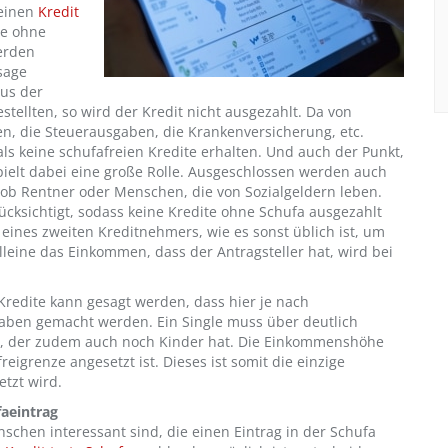
keinen
Kredit
te ohne
erden
sage
us der
stellten, so wird der Kredit nicht ausgezahlt. Da von
n, die Steuerausgaben, die Krankenversicherung, etc.
s keine schufafreien Kredite erhalten. Und auch der Punkt,
elt dabei eine große Rolle. Ausgeschlossen werden auch
, ob Rentner oder Menschen, die von Sozialgeldern leben.
ücksichtigt, sodass keine Kredite ohne Schufa ausgezahlt
ines zweiten Kreditnehmers, wie es sonst üblich ist, um
Alleine das Einkommen, dass der Antragsteller hat, wird bei
redite kann gesagt werden, dass hier je nach
aben gemacht werden. Ein Single muss über deutlich
er, der zudem auch noch Kinder hat. Die Einkommenshöhe
igrenze angesetzt ist. Dieses ist somit die einzige
etzt wird.
faeintrag
nschen interessant sind, die einen Eintrag in der Schufa