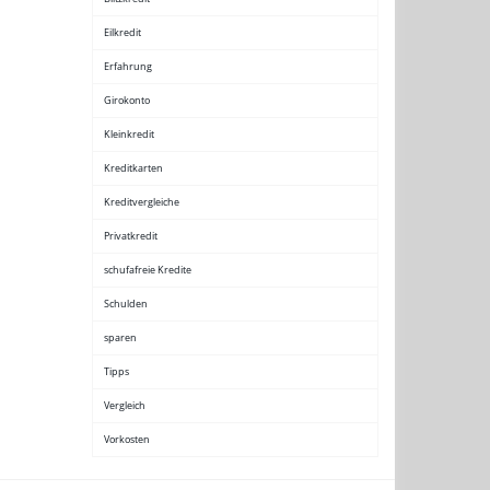
Eilkredit
Erfahrung
Girokonto
Kleinkredit
Kreditkarten
Kreditvergleiche
Privatkredit
schufafreie Kredite
Schulden
sparen
Tipps
Vergleich
Vorkosten