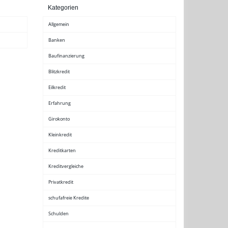
Kategorien
Allgemein
Banken
Baufinanzierung
Blitzkredit
Eilkredit
Erfahrung
Girokonto
Kleinkredit
Kreditkarten
Kreditvergleiche
Privatkredit
schufafreie Kredite
Schulden