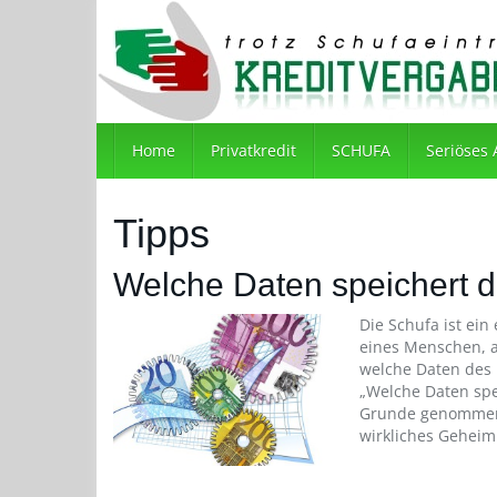
Skip
to
main
content
Home
Privatkredit
SCHUFA
Seriöses
Tipps
Welche Daten speichert
Die Schufa ist ei
eines Menschen, a
welche Daten des 
„Welche Daten spe
Grunde genommen ä
wirkliches Geheimn