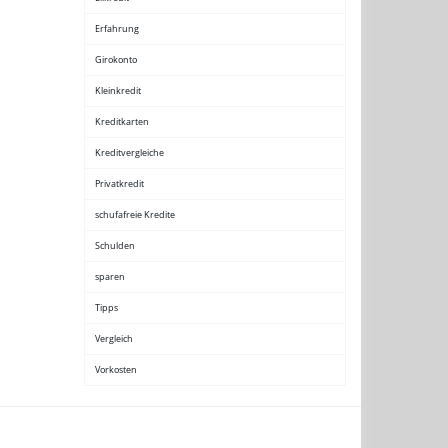
Erfahrung
Girokonto
Kleinkredit
Kreditkarten
Kreditvergleiche
Privatkredit
schufafreie Kredite
Schulden
sparen
Tipps
Vergleich
Vorkosten