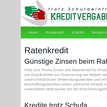
Skip
to
main
content
Home
Privatkredit
SCHUFA
Seriöses
Ratenkredit
Günstige Zinsen beim Rat
Infos zum Thema Zinsen und Ratenkredit Für Privat
von Dispokrediten zur Finanzierung von Möbeln od
unterschiedlichsten Verwendungszwecken und erfül
Anschaffungsdarlehen bieten zahlreiche Vorteile, 
unterstützen Verbraucher bei der Entscheidungsfin
Kredite trotz Schufa