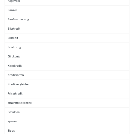
Allgemein
Banken
Baufinanzierung
Blitzkredit
Eilkredit
Erfahrung
Girokonto
Kleinkredit
Kreditkarten
Kreditvergleiche
Privatkredit
schufafreie Kredite
Schulden
sparen
Tipps