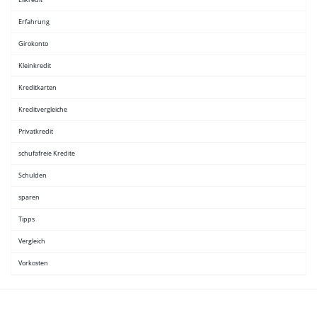
Eilkredit
Erfahrung
Girokonto
Kleinkredit
Kreditkarten
Kreditvergleiche
Privatkredit
schufafreie Kredite
Schulden
sparen
Tipps
Vergleich
Vorkosten