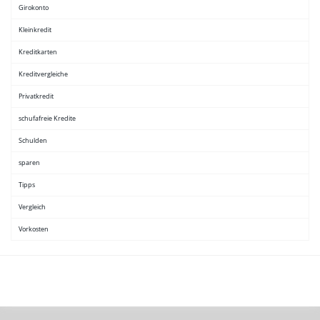
Girokonto
Kleinkredit
Kreditkarten
Kreditvergleiche
Privatkredit
schufafreie Kredite
Schulden
sparen
Tipps
Vergleich
Vorkosten