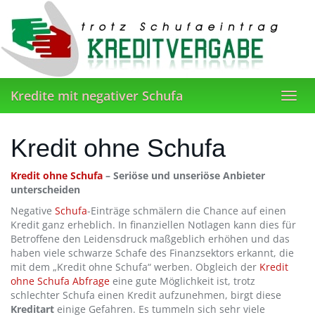
Skip
to
main
content
Kredite mit negativer Schufa
Toggl
navig
Kredit ohne Schufa
Kredit ohne Schufa
– Seriöse und unseriöse Anbieter
unterscheiden
Negative
Schufa
-Einträge schmälern die Chance auf einen
Kredit ganz erheblich. In finanziellen Notlagen kann dies für
Betroffene den Leidensdruck maßgeblich erhöhen und das
haben viele schwarze Schafe des Finanzsektors erkannt, die
mit dem „Kredit ohne Schufa“ werben. Obgleich der
Kredit
ohne Schufa Abfrage
eine gute Möglichkeit ist, trotz
schlechter Schufa einen Kredit aufzunehmen, birgt diese
Kreditart
einige Gefahren. Es tummeln sich sehr viele