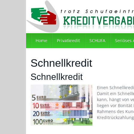
Skip
to
main
content
Home
Privatkredit
SCHUFA
Seriöses
Schnellkredit
Schnellkredit
Einen Schnellkred
Damit ein Schnell
kann, hängt von v
liegen vor Bonität
Rahmens des Kund
Kreditrückzahlung 