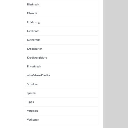
Blitzkredit
Eilkredit
Erfahrung
Girokonto
Kleinkredit
Kreditkarten
Kreditvergleiche
Privatkredit
schufafreie Kredite
Schulden
sparen
Tipps
Vergleich
Vorkosten