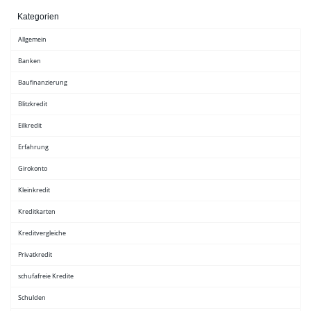
Kategorien
Allgemein
Banken
Baufinanzierung
Blitzkredit
Eilkredit
Erfahrung
Girokonto
Kleinkredit
Kreditkarten
Kreditvergleiche
Privatkredit
schufafreie Kredite
Schulden