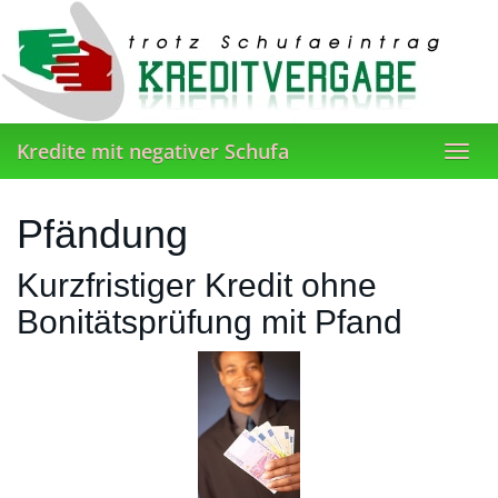
Skip
to
main
content
Kredite mit negativer Schufa
Toggl
navig
Pfändung
Kurzfristiger Kredit ohne
Bonitätsprüfung mit Pfand