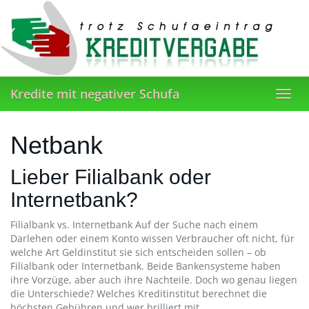
Skip
to
main
content
Kredite mit negativer Schufa
Toggl
navig
Netbank
Lieber Filialbank oder
Internetbank?
Filialbank vs. Internetbank Auf der Suche nach einem
Darlehen oder einem Konto wissen Verbraucher oft nicht, für
welche Art Geldinstitut sie sich entscheiden sollen – ob
Filialbank oder Internetbank. Beide Bankensysteme haben
ihre Vorzüge, aber auch ihre Nachteile. Doch wo genau liegen
die Unterschiede? Welches Kreditinstitut berechnet die
höchsten Gebühren und wer brilliert mit