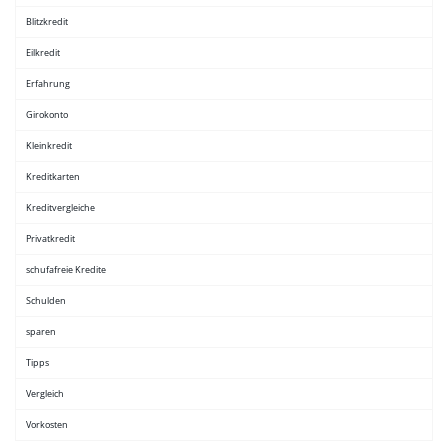
Blitzkredit
Eilkredit
Erfahrung
Girokonto
Kleinkredit
Kreditkarten
Kreditvergleiche
Privatkredit
schufafreie Kredite
Schulden
sparen
Tipps
Vergleich
Vorkosten