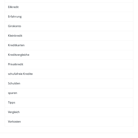
Eilkredit
Erfahrung
Girokonto
Kleinkredit
Kreditkarten
Kreditvergleiche
Privatkredit
schufafreie Kredite
Schulden
sparen
Tipps
Vergleich
Vorkosten