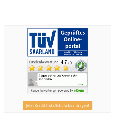
Jetzt Kredit trotz Schufa beantragen!