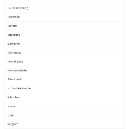
Baufinanzierung
Blitzkredit
Eilkredit
Erfahrung
Girokonto
Kleinkredit
Kreditkarten
Kreditvergleiche
Privatkredit
schufafreie Kredite
Schulden
sparen
Tipps
Vergleich