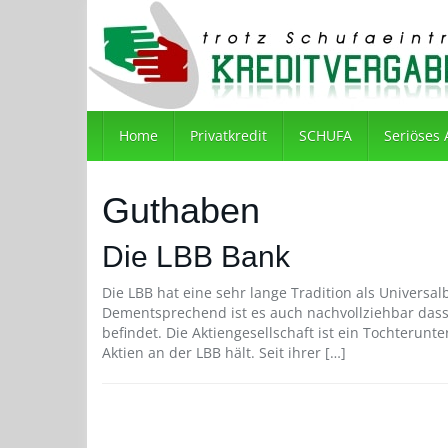
Skip
to
main
content
Home
Privatkredit
SCHUFA
Seriöses
Guthaben
Die LBB Bank
Die LBB hat eine sehr lange Tradition als Universa
Dementsprechend ist es auch nachvollziehbar dass 
befindet. Die Aktiengesellschaft ist ein Tochterun
Aktien an der LBB hält. Seit ihrer […]