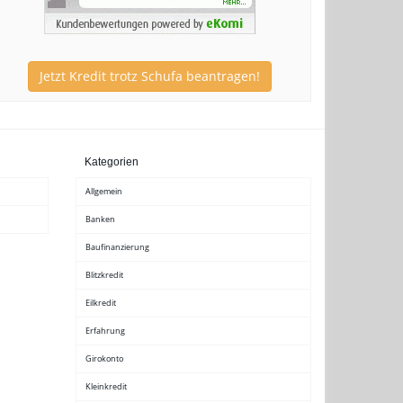
Jetzt Kredit trotz Schufa beantragen!
Kategorien
Allgemein
Banken
Baufinanzierung
Blitzkredit
Eilkredit
Erfahrung
Girokonto
Kleinkredit