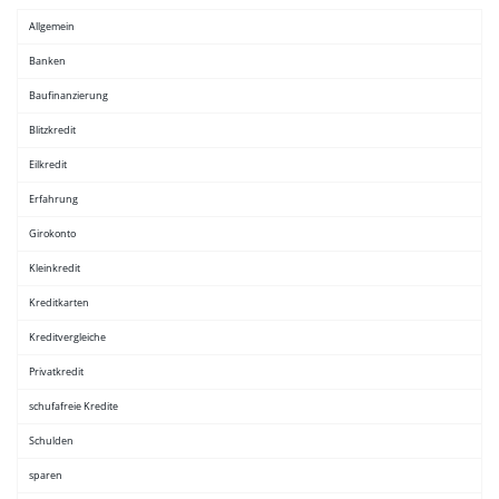
Allgemein
Banken
Baufinanzierung
Blitzkredit
Eilkredit
Erfahrung
Girokonto
Kleinkredit
Kreditkarten
Kreditvergleiche
Privatkredit
schufafreie Kredite
Schulden
sparen